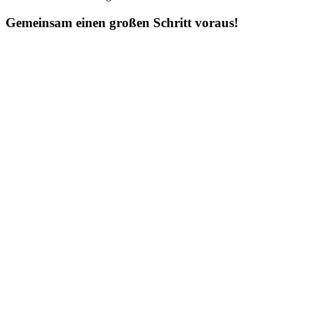
Gemeinsam einen großen Schritt voraus!
C
Conversion Rate Optimization (CRO)
allgemein
Conversion Rate Optimization (CRO) ist der systematische Prozess,
den Anteil der Websitebesucher zu erhöhen, die eine gewünschte
Aktion ausführen - sei es eine Kontaktanfrage, ein Kauf
Mehr lesen