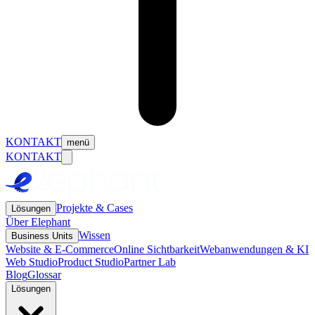
KONTAKT
menü
KONTAKT
Projekte & Cases
Lösungen
Über Elephant
Wissen
Business Units
Website & E-Commerce
Online Sichtbarkeit
Webanwendungen & KI
Web Studio
Product Studio
Partner Lab
Blog
Glossar
Lösungen