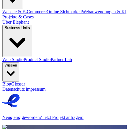
Website & E-Commerce
Online Sichtbarkeit
Webanwendungen & KI
Projekte & Cases
Über Elephant
Business Units
Web Studio
Product Studio
Partner Lab
Wissen
Blog
Glossar
Datenschutz
|
Impressum
Neugierig geworden? Jetzt Projekt anfragen!