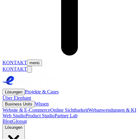
KONTAKT
menü
KONTAKT
Projekte & Cases
Lösungen
Über Elephant
Wissen
Business Units
Website & E-Commerce
Online Sichtbarkeit
Webanwendungen & KI
Web Studio
Product Studio
Partner Lab
Blog
Glossar
Lösungen