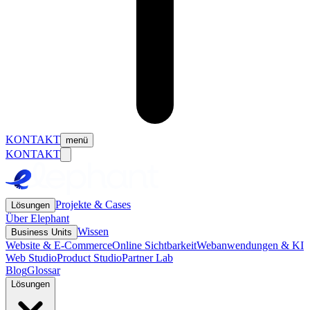
KONTAKT
menü
KONTAKT
Projekte & Cases
Lösungen
Über Elephant
Wissen
Business Units
Website & E-Commerce
Online Sichtbarkeit
Webanwendungen & KI
Web Studio
Product Studio
Partner Lab
Blog
Glossar
Lösungen