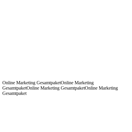
Online Marketing Gesamtpaket
Online Marketing
Gesamtpaket
Online Marketing Gesamtpaket
Online Marketing
Gesamtpaket
Online-Marketing, das messbar Anfragen bringt
ROI-First