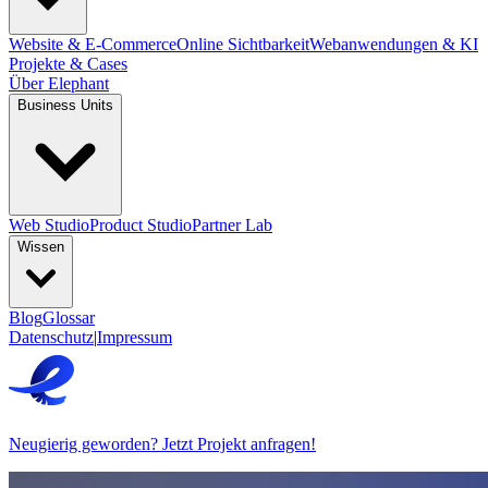
Website & E-Commerce
Online Sichtbarkeit
Webanwendungen & KI
Projekte & Cases
Über Elephant
Business Units
Web Studio
Product Studio
Partner Lab
Wissen
Blog
Glossar
Datenschutz
|
Impressum
Neugierig geworden? Jetzt Projekt anfragen!