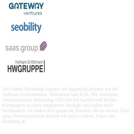
Als
Online
Marketing
Agentur
aus
Ingolstadt
arbeiten
wir
für
Software-Unternehmen,
Mittelstand
und
B2B
.
Wir
verbinden
Suchmaschinen-Marketing,
GEO
für
KI-Suchen
und
Werbe-
Kampagnen
zu
einer
integrierten
Strategie
und
online
mehr
Sichtbarkeit.
So
finden
dich
genau
die
Kunden,
die
du
suchst.
Über
unser
Partnernetzwerk
decken
wir
auch
Content,
Video
und
Branding
ab.