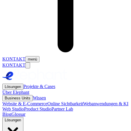
KONTAKT
menü
KONTAKT
Projekte & Cases
Lösungen
Über Elephant
Wissen
Business Units
Website & E-Commerce
Online Sichtbarkeit
Webanwendungen & KI
Web Studio
Product Studio
Partner Lab
Blog
Glossar
Lösungen