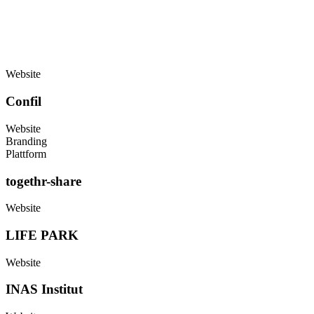
MEHR CASES
Entdecke mehr unserer Cases
Website
PROJEKTÜBERSICHT
PROJEKTÜBERSICHT
Confil
Website
Branding
Plattform
togethr-share
Website
LIFE PARK
Website
INAS Institut