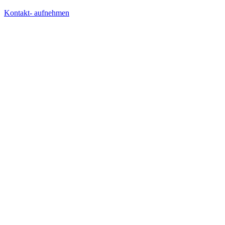
Kontakt- aufnehmen
AGENTUR
LÖSUNGEN
WISSEN
RECHTLICHES
SOCIAL