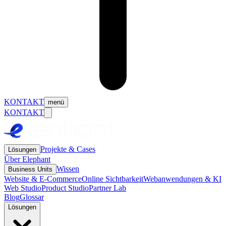
KONTAKT
menü
KONTAKT
Projekte & Cases
Lösungen
Über Elephant
Wissen
Business Units
Website & E-Commerce
Online Sichtbarkeit
Webanwendungen & KI
Web Studio
Product Studio
Partner Lab
Blog
Glossar
Lösungen