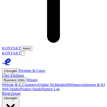
KONTAKT
menü
KONTAKT
Projekte & Cases
Lösungen
Über Elephant
Wissen
Business Units
Website & E-Commerce
Online Sichtbarkeit
Webanwendungen & KI
Web Studio
Product Studio
Partner Lab
Blog
Glossar
Lösungen