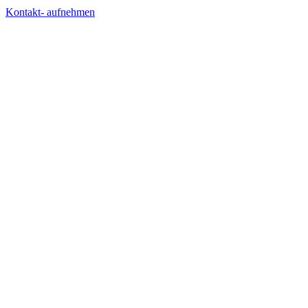
Kontakt- aufnehmen
AGENTUR
LÖSUNGEN
WISSEN
RECHTLICHES
SOCIAL