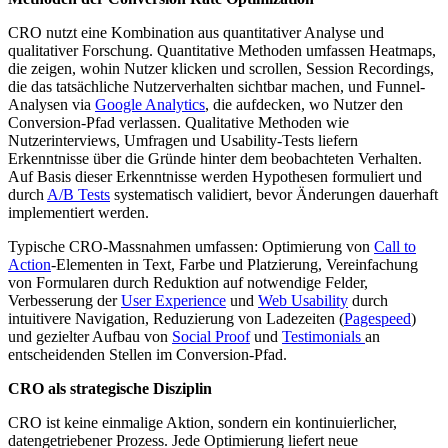
CRO nutzt eine Kombination aus quantitativer Analyse und
qualitativer Forschung. Quantitative Methoden umfassen Heatmaps,
die zeigen, wohin Nutzer klicken und scrollen, Session Recordings,
die das tatsächliche Nutzerverhalten sichtbar machen, und Funnel-
Analysen via
Google Analytics
, die aufdecken, wo Nutzer den
Conversion-Pfad verlassen. Qualitative Methoden wie
Nutzerinterviews, Umfragen und Usability-Tests liefern
Erkenntnisse über die Gründe hinter dem beobachteten Verhalten.
Auf Basis dieser Erkenntnisse werden Hypothesen formuliert und
durch
A/B Tests
systematisch validiert, bevor Änderungen dauerhaft
implementiert werden.
Typische CRO-Massnahmen umfassen: Optimierung von
Call to
Action
-Elementen in Text, Farbe und Platzierung, Vereinfachung
von Formularen durch Reduktion auf notwendige Felder,
Verbesserung der
User Experience
und
Web Usability
durch
intuitivere Navigation, Reduzierung von Ladezeiten (
Pagespeed
)
und gezielter Aufbau von
Social Proof
und
Testimonials
an
entscheidenden Stellen im Conversion-Pfad.
CRO als strategische Disziplin
CRO ist keine einmalige Aktion, sondern ein kontinuierlicher,
datengetriebener Prozess. Jede Optimierung liefert neue