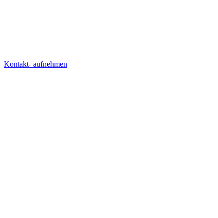
Kontakt- aufnehmen
AGENTUR
LÖSUNGEN
WISSEN
RECHTLICHES