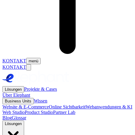
KONTAKT
menü
KONTAKT
Projekte & Cases
Lösungen
Über Elephant
Wissen
Business Units
Website & E-Commerce
Online Sichtbarkeit
Webanwendungen & KI
Web Studio
Product Studio
Partner Lab
Blog
Glossar
Lösungen