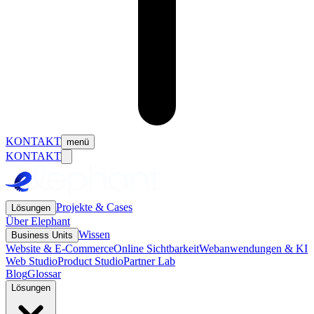
KONTAKT
menü
KONTAKT
Projekte & Cases
Lösungen
Über Elephant
Wissen
Business Units
Website & E-Commerce
Online Sichtbarkeit
Webanwendungen & KI
Web Studio
Product Studio
Partner Lab
Blog
Glossar
Lösungen