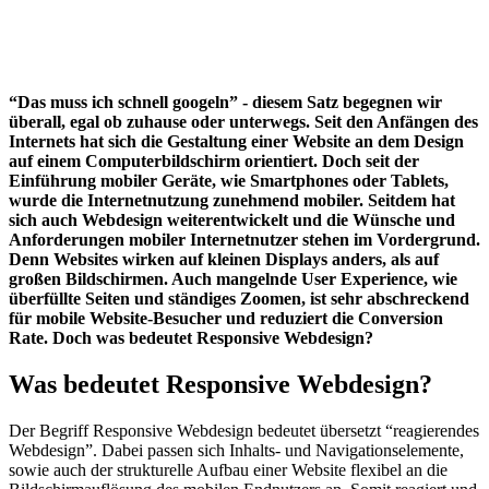
Die Bedeutung von Responsive Webdesign für
Suchmaschinen
Vorteile von Responsive Webdesign
Was bedeutet Responsive Webdesign für das Layout?
Zusammenfassung - Was bedeutet Responsive Wedesign?
“Das muss ich schnell googeln” - diesem Satz begegnen wir
überall, egal ob zuhause oder unterwegs. Seit den Anfängen des
Internets hat sich die Gestaltung einer Website an dem Design
auf einem Computerbildschirm orientiert. Doch seit der
Einführung mobiler Geräte, wie Smartphones oder Tablets,
wurde die Internetnutzung zunehmend mobiler. Seitdem hat
sich auch Webdesign weiterentwickelt und die Wünsche und
Anforderungen mobiler Internetnutzer stehen im Vordergrund.
Denn Websites wirken auf kleinen Displays anders, als auf
großen Bildschirmen. Auch mangelnde User Experience, wie
überfüllte Seiten und ständiges Zoomen, ist sehr abschreckend
für mobile Website-Besucher und reduziert die Conversion
Rate. Doch was bedeutet Responsive Webdesign?
Was bedeutet Responsive Webdesign?
Der Begriff Responsive Webdesign bedeutet übersetzt “reagierendes
Webdesign”. Dabei passen sich Inhalts- und Navigationselemente,
sowie auch der strukturelle Aufbau einer Website flexibel an die