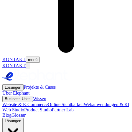
KONTAKT
menü
KONTAKT
Projekte & Cases
Lösungen
Über Elephant
Wissen
Business Units
Website & E-Commerce
Online Sichtbarkeit
Webanwendungen & KI
Web Studio
Product Studio
Partner Lab
Blog
Glossar
Lösungen