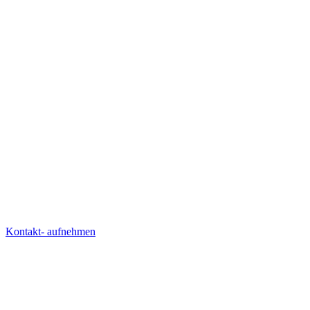
starten?
starten?
starten?
starten?
starten?
PROJEKTE ANSEHEN
PROJEKTE ANSEHEN
SCHREIB UNS
SCHREIB UNS
Kontakt- aufnehmen
AGENTUR