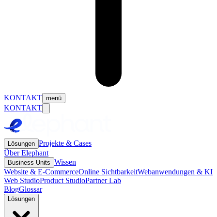
KONTAKT
menü
KONTAKT
Projekte & Cases
Lösungen
Über Elephant
Wissen
Business Units
Website & E-Commerce
Online Sichtbarkeit
Webanwendungen & KI
Web Studio
Product Studio
Partner Lab
Blog
Glossar
Lösungen