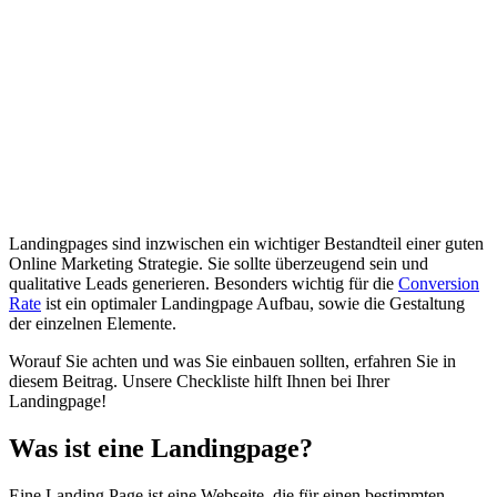
Welche Elemente sollten Sie bei Ihrer Landingpage einbauen?
Website-Logo
Überschrift und Zwischenüberschriften
Einleitung
Bilder und Videos
Call-to-Action (CTAs)
Ihr Angebot und warum man sich für Sie entscheiden sollte
Social Proof, Testimonials und Kundenrezensionen
Welche Elemente sind wirkliche relevant?
Checkliste für den Aufbau einer Landingpage
Optimierung von Landingpages
Zusammenfassung - Ein optimaler Landingpage Aufbau
Landingpages sind inzwischen ein wichtiger Bestandteil einer guten
Online Marketing Strategie. Sie sollte überzeugend sein und
qualitative Leads generieren. Besonders wichtig für die
Conversion
Rate
ist ein optimaler Landingpage Aufbau, sowie die Gestaltung
der einzelnen Elemente.
Worauf Sie achten und was Sie einbauen sollten, erfahren Sie in
diesem Beitrag. Unsere Checkliste hilft Ihnen bei Ihrer
Landingpage!
Was ist eine Landingpage?
Eine Landing Page ist eine Webseite, die für einen bestimmten