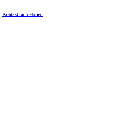
Kontakt- aufnehmen
AGENTUR
LÖSUNGEN
WISSEN
RECHTLICHES
SOCIAL