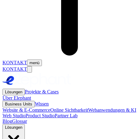
KONTAKT
menü
KONTAKT
Projekte & Cases
Lösungen
Über Elephant
Wissen
Business Units
Website & E-Commerce
Online Sichtbarkeit
Webanwendungen & KI
Web Studio
Product Studio
Partner Lab
Blog
Glossar
Lösungen