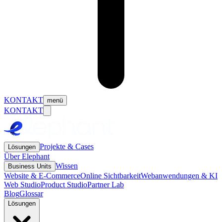
KONTAKT
menü
KONTAKT
Projekte & Cases
Lösungen
Über Elephant
Wissen
Business Units
Website & E-Commerce
Online Sichtbarkeit
Webanwendungen & KI
Web Studio
Product Studio
Partner Lab
Blog
Glossar
Lösungen