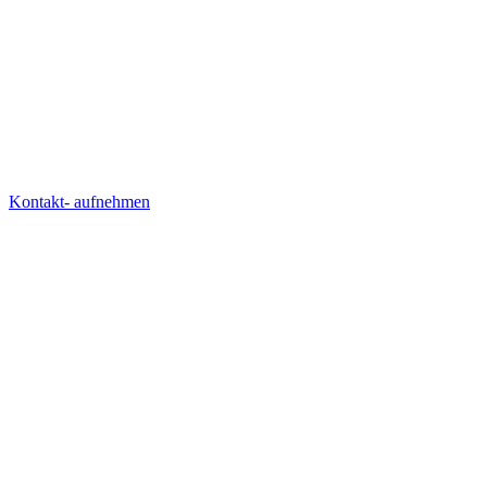
Kontakt- aufnehmen
AGENTUR
LÖSUNGEN
WISSEN