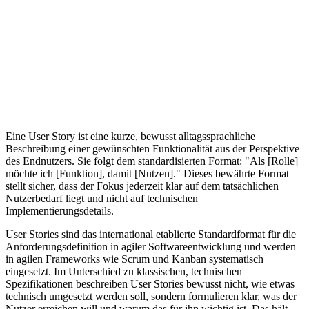
Glossar
/
User Story
U
webentwicklung
Eine User Story ist eine kurze, bewusst alltagssprachliche
Beschreibung einer gewünschten Funktionalität aus der Perspektive
des Endnutzers. Sie folgt dem standardisierten Format: "Als [Rolle]
möchte ich [Funktion], damit [Nutzen]." Dieses bewährte Format
stellt sicher, dass der Fokus jederzeit klar auf dem tatsächlichen
Nutzerbedarf liegt und nicht auf technischen
Implementierungsdetails.
User Stories sind das international etablierte Standardformat für die
Anforderungsdefinition in agiler Softwareentwicklung und werden
in agilen Frameworks wie Scrum und Kanban systematisch
eingesetzt. Im Unterschied zu klassischen, technischen
Spezifikationen beschreiben User Stories bewusst nicht, wie etwas
technisch umgesetzt werden soll, sondern formulieren klar, was der
Nutzer erreichen will und warum das für ihn wichtig ist. Das hält