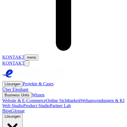
KONTAKT
menü
KONTAKT
Projekte & Cases
Lösungen
Über Elephant
Wissen
Business Units
Website & E-Commerce
Online Sichtbarkeit
Webanwendungen & KI
Web Studio
Product Studio
Partner Lab
Blog
Glossar
Lösungen