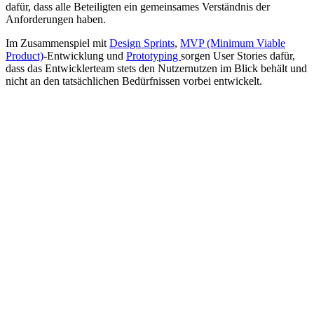
dafür, dass alle Beteiligten ein gemeinsames Verständnis der
Anforderungen haben.
Im Zusammenspiel mit
Design Sprints
,
MVP (Minimum Viable
Product)
-Entwicklung und
Prototyping
sorgen User Stories dafür,
dass das Entwicklerteam stets den Nutzernutzen im Blick behält und
nicht an den tatsächlichen Bedürfnissen vorbei entwickelt.
C
Conversion Rate Optimization (CRO)
allgemein
Conversion Rate Optimization (CRO) ist der systematische Prozess,
den Anteil der Websitebesucher zu erhöhen, die eine gewünschte
Aktion ausführen - sei es eine Kontaktanfrage, ein Kauf
Mehr lesen