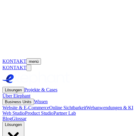
KONTAKT
menü
KONTAKT
Projekte & Cases
Lösungen
Über Elephant
Wissen
Business Units
Website & E-Commerce
Online Sichtbarkeit
Webanwendungen & KI
Web Studio
Product Studio
Partner Lab
Blog
Glossar
Lösungen