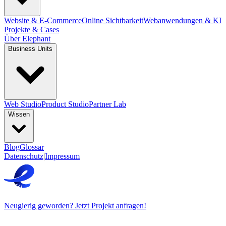
Website & E-Commerce
Online Sichtbarkeit
Webanwendungen & KI
Projekte & Cases
Über Elephant
Business Units
Web Studio
Product Studio
Partner Lab
Wissen
Blog
Glossar
Datenschutz
|
Impressum
Neugierig geworden? Jetzt Projekt anfragen!