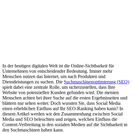
Das Zusammenspiel zwischen Social Media und SEO
Die Rolle von Social Signals für SEO
Die Bedeutung von Backlinks für SEO
Wie Social Media zur Verbreitung von Inhalten beiträgt
Die Auswirkungen von geteilten Inhalten auf die
Sichtbarkeit
Tipps zur Optimierung von Inhalten für Social Media
Tools und Ressourcen zur Unterstützung der Social Media
SEO Strategie
Fazit - Social Media und SEO
In der heutigen digitalen Welt ist die Online-Sichtbarkeit für
Unternehmen von entscheidender Bedeutung. Immer mehr
Menschen nutzen das Internet, um nach Produkten und
Dienstleistungen zu suchen. Die
Suchmaschinenoptimierung (SEO)
spielt dabei eine zentrale Rolle, um sicherzustellen, dass Ihre
Website von potenziellen Kunden gefunden wird. Die meisten
Menschen achten bei ihrer Suche auf die ersten Ergebnisseiten und
blättern nur selten weiter. Doch wussten Sie, dass Social Media
einen erheblichen Einfluss auf Ihr SEO-Ranking haben kann? In
diesem Artikel werden wir den Zusammenhang zwischen Social
Media und SEO beleuchten und zeigen, welchen Einfluss die
Content-Verbreitung in den sozialen Medien auf die Sichtbarkeit in
den Suchmaschinen haben kann.