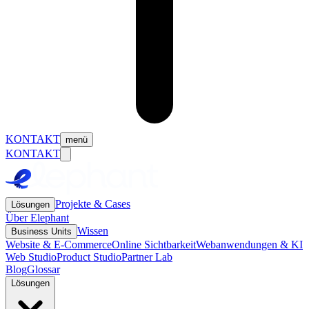
KONTAKT
menü
KONTAKT
Projekte & Cases
Lösungen
Über Elephant
Wissen
Business Units
Website & E-Commerce
Online Sichtbarkeit
Webanwendungen & KI
Web Studio
Product Studio
Partner Lab
Blog
Glossar
Lösungen