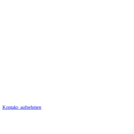
starten?
starten?
starten?
starten?
starten?
PROJEKTE ANSEHEN
PROJEKTE ANSEHEN
SCHREIB UNS
SCHREIB UNS
Kontakt- aufnehmen
AGENTUR