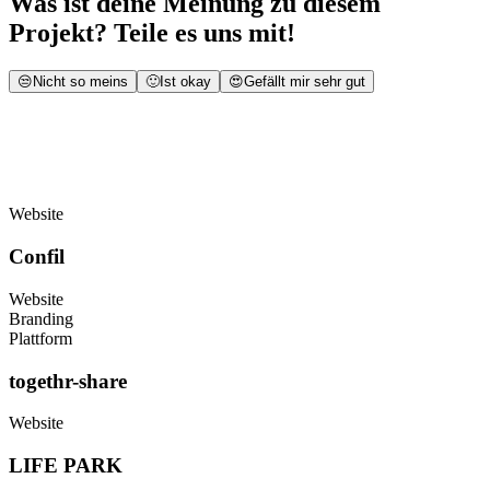
Was ist deine Meinung zu diesem
Projekt? Teile es uns mit!
😒
Nicht so meins
🙂
Ist okay
😍
Gefällt mir sehr gut
MEHR CASES
Entdecke mehr unserer Cases
Website
PROJEKTÜBERSICHT
PROJEKTÜBERSICHT
Confil
Website
Branding
Plattform
togethr-share
Website
LIFE PARK