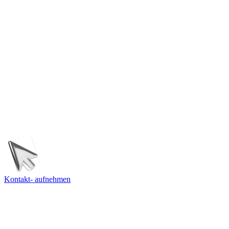
starten?
starten?
starten?
starten?
starten?
PROJEKTE ANSEHEN
PROJEKTE ANSEHEN
SCHREIB UNS
SCHREIB UNS
Kontakt- aufnehmen
AGENTUR