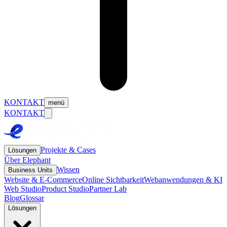
KONTAKT
menü
KONTAKT
Projekte & Cases
Lösungen
Über Elephant
Wissen
Business Units
Website & E-Commerce
Online Sichtbarkeit
Webanwendungen & KI
Web Studio
Product Studio
Partner Lab
Blog
Glossar
Lösungen