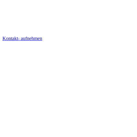
Kontakt- aufnehmen
AGENTUR
LÖSUNGEN
WISSEN
RECHTLICHES