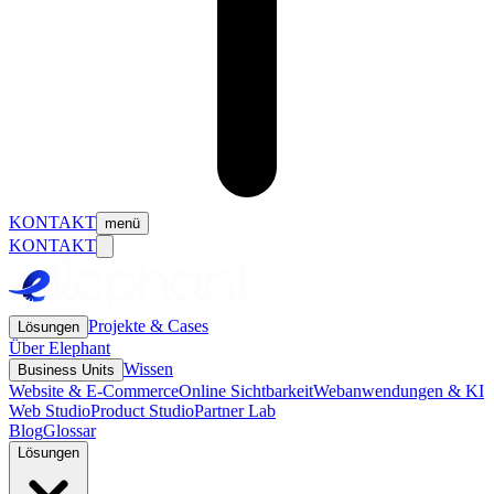
KONTAKT
menü
KONTAKT
Projekte & Cases
Lösungen
Über Elephant
Wissen
Business Units
Website & E-Commerce
Online Sichtbarkeit
Webanwendungen & KI
Web Studio
Product Studio
Partner Lab
Blog
Glossar
Lösungen