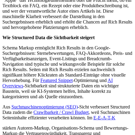
"Apple" das Technologieunternehmen oder die Frucht meint, ob ein
Textblock ein FAQ, ein Rezept oder eine Produktbeschreibung ist,
und wer der verantwortliche Autor eines Artikels ist. Diese
maschinelle Klarheit verbessert die Darstellung in den
Suchergebnissen erheblich und erhöht die Chancen auf Rich Results
und hervorgehobene Platzierungen erheblich.
Wie Structured Data die Sichtbarkeit steigert
Schema Markup ermöglicht Rich Results in den Google-
Suchergebnissen: Sternebewertungen, FAQ-Akkordeons, Preis- und
Verfügbarkeitsanzeigen, Event-Listings und Breadcrumb-
Navigation sind typische und wirkungsvolle Beispiele für solche
Rich Results. Seiten mit Rich Results erzielen nachweislich
signifikant höhere Klickraten als Standard-Einträge ohne visuelle
Hervorhebung. Für
Featured Snippet
-Optimierung und
AI
Overviews
-Sichtbarkeit sind strukturierte Daten ein wichtiger
Baustein, weil sie KI-Systemen helfen, Inhalte korrekt zu
kategorisieren und als Quelle einzuordnen.
Aus
Suchmaschinenoptimierung (SEO)
-Sicht verbessert Structured
Data zudem die
Crawlbarkeit / Crawl Budget
, weil Suchmaschinen
Seiteninhalte effizienter verarbeiten können. Im
E-E-A-T-K
stärken Autoren-Markup, Organisations-Schema und Bewertungs-
Markup die Vertrauenswürdigkeit, Transparenz und