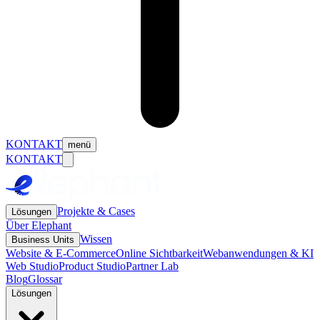
KONTAKT
menü
KONTAKT
Projekte & Cases
Lösungen
Über Elephant
Wissen
Business Units
Website & E-Commerce
Online Sichtbarkeit
Webanwendungen & KI
Web Studio
Product Studio
Partner Lab
Blog
Glossar
Lösungen