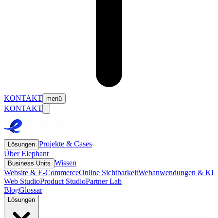
KONTAKT
menü
KONTAKT
Projekte & Cases
Lösungen
Über Elephant
Wissen
Business Units
Website & E-Commerce
Online Sichtbarkeit
Webanwendungen & KI
Web Studio
Product Studio
Partner Lab
Blog
Glossar
Lösungen