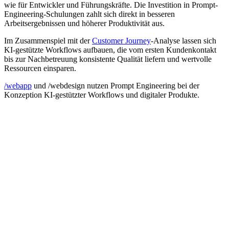
wie für Entwickler und Führungskräfte. Die Investition in Prompt-
Engineering-Schulungen zahlt sich direkt in besseren
Arbeitsergebnissen und höherer Produktivität aus.
Im Zusammenspiel mit der
Customer Journey
-Analyse lassen sich
KI-gestützte Workflows aufbauen, die vom ersten Kundenkontakt
bis zur Nachbetreuung konsistente Qualität liefern und wertvolle
Ressourcen einsparen.
/webapp
und /webdesign nutzen Prompt Engineering bei der
Konzeption KI-gestützter Workflows und digitaler Produkte.
C
Conversion Rate Optimization (CRO)
allgemein
Conversion Rate Optimization (CRO) ist der systematische Prozess,
den Anteil der Websitebesucher zu erhöhen, die eine gewünschte
Aktion ausführen - sei es eine Kontaktanfrage, ein Kauf