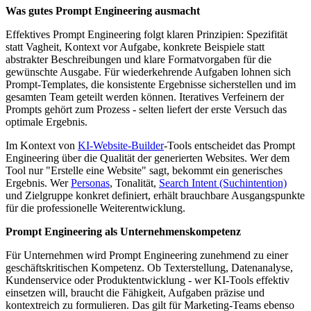
Was gutes Prompt Engineering ausmacht
Effektives Prompt Engineering folgt klaren Prinzipien: Spezifität
statt Vagheit, Kontext vor Aufgabe, konkrete Beispiele statt
abstrakter Beschreibungen und klare Formatvorgaben für die
gewünschte Ausgabe. Für wiederkehrende Aufgaben lohnen sich
Prompt-Templates, die konsistente Ergebnisse sicherstellen und im
gesamten Team geteilt werden können. Iteratives Verfeinern der
Prompts gehört zum Prozess - selten liefert der erste Versuch das
optimale Ergebnis.
Im Kontext von
KI-Website-Builder
-Tools entscheidet das Prompt
Engineering über die Qualität der generierten Websites. Wer dem
Tool nur "Erstelle eine Website" sagt, bekommt ein generisches
Ergebnis. Wer
Personas
, Tonalität,
Search Intent (Suchintention)
und Zielgruppe konkret definiert, erhält brauchbare Ausgangspunkte
für die professionelle Weiterentwicklung.
Prompt Engineering als Unternehmenskompetenz
Für Unternehmen wird Prompt Engineering zunehmend zu einer
geschäftskritischen Kompetenz. Ob Texterstellung, Datenanalyse,
Kundenservice oder Produktentwicklung - wer KI-Tools effektiv
einsetzen will, braucht die Fähigkeit, Aufgaben präzise und
kontextreich zu formulieren. Das gilt für Marketing-Teams ebenso